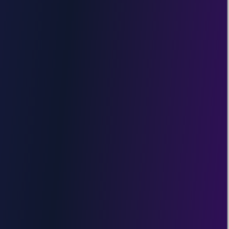
一瞬、心が折れそうになりましたが、幸いにも過去の履歴か
らルールファイルを復元することに成功。さらに、「独自の
修復ツール」を使い、破損箇所を修復するという荒業も飛び
出しました。
この時、「バックアップは超重要！」と心に深く刻んだのは
言うまでもありません。
自動生成、ついに成功！
苦労の末、ついにAIによるブログ記事の自動生成に成功！
完成した記事は、予想以上に自然な文章で書かれており、正
直驚きました。もちろん、多少の手直しは必要ですが、記事
作成にかかる時間を大幅に短縮できるのは間違いありませ
ん。
しかも、画像生成AIへの指示データも自動で生成してくれる
ので、記事に必要な画像も簡単に用意できます。[IMAGE:02]