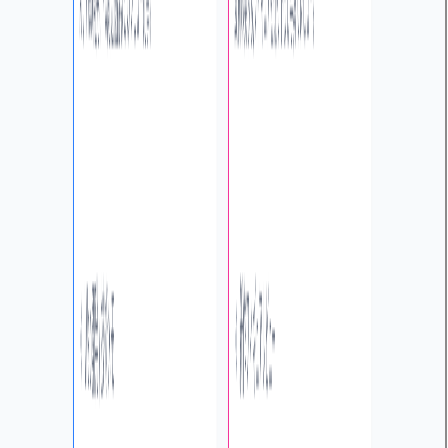
が、今やAIにブログ記事を自動生成させるという、ちょっと
未来チックなことをやっています。きっかけは、日々のAI開
発作業の記録があち...
AIよ、ブログ記事を全自動で生成せよ！
～独自ルールを活用した「AI作業記録プ
ロトコル」構築と自動化の軌跡
「ブログ毎日更新、マジ無理…」
かつてそう思っていた私が、今やAIにブログ記事を自動生成
させるという、ちょっと未来チックなことをやっています。
きっかけは、日々のAI開発作業の記録があちこちに散らばっ
ていて、整理が大変だったこと。
「これ、AIに何とかできないかな？」
そんな軽い気持ちから始まったのが、今回の「AI作業記録プ