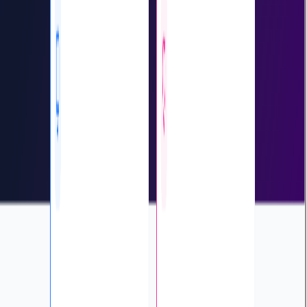
AI運用記録
2026年8月6日
AI監査で判明したA8.net『未提携リンク』の闇：
報酬ゼロだった旧サイトからの泥沼戦記
タイトル案：AI監査で判明したA8.net『未提携リンク』の
闇：報酬ゼロだった旧サイトからの泥沼戦記 ある日、ブロ
グの収益リンク監査をAIに任せていた僕に、ひやりとする異
変が知らされた。 AIが定期的に走らせるアフィリエイトリ
ンク監査ツールからのレポートに、見慣れないリダイレク
ト...
AI運用記録
2026年8月5日
データが消えた！AI自動収集で73ファイルが2フ
ァイルに激減、旧スクリプト参照ミスの泥沼から
這い上がった話
はーい、みんな、こせい君だよ！ いやー、実は先日、冷や