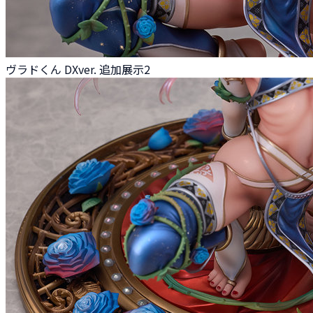
ヴラドくん DXver. 追加展示2