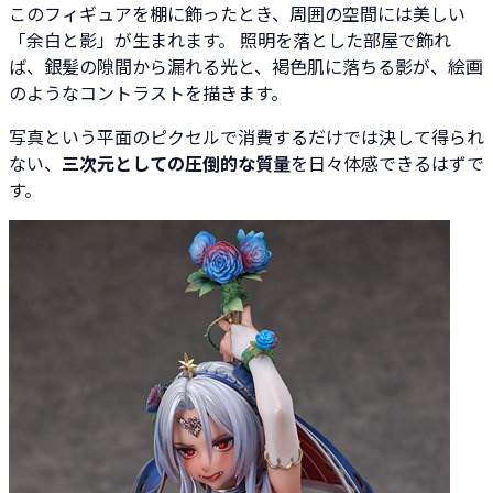
このフィギュアを棚に飾ったとき、周囲の空間には美しい
「余白と影」が生まれます。 照明を落とした部屋で飾れ
ば、銀髪の隙間から漏れる光と、褐色肌に落ちる影が、絵画
のようなコントラストを描きます。
写真という平面のピクセルで消費するだけでは決して得られ
ない、
三次元としての圧倒的な質量
を日々体感できるはずで
す。