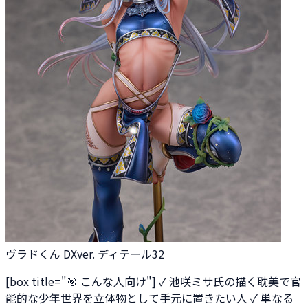
ヴラドくん DXver. ディテール32
[box title="🎯 こんな人向け"] ✓ 池咲ミサ氏の描く耽美で官
能的な少年世界を立体物として手元に置きたい人 ✓ 単なる