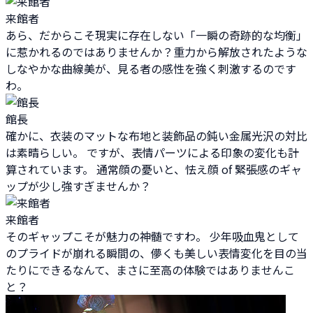
来館者
あら、だからこそ現実に存在しない「一瞬の奇跡的な均衡」
に惹かれるのではありませんか？重力から解放されたような
しなやかな曲線美が、見る者の感性を強く刺激するのです
わ。
館長
確かに、衣装のマットな布地と装飾品の鈍い金属光沢の対比
は素晴らしい。 ですが、表情パーツによる印象の変化も計
算されています。 通常顔の憂いと、怯え顔 of 緊張感のギャ
ップが少し強すぎませんか？
来館者
そのギャップこそが魅力の神髄ですわ。 少年吸血鬼として
のプライドが崩れる瞬間の、儚くも美しい表情変化を目の当
たりにできるなんて、まさに至高の体験ではありませんこ
と？