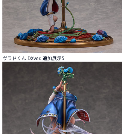
ヴラドくん DXver. 追加展示5