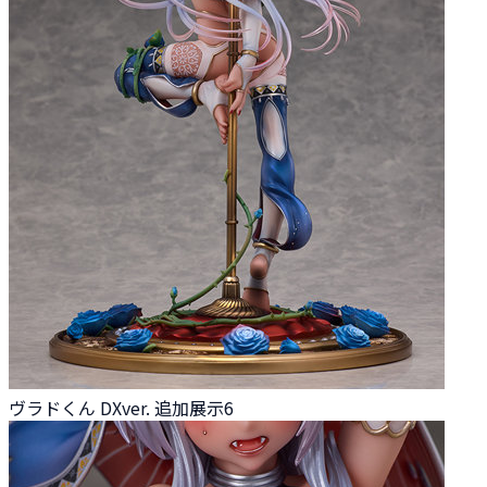
ヴラドくん DXver. 追加展示6