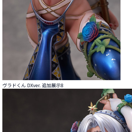
ヴラドくん DXver. 追加展示8