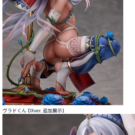
ヴラドくん DXver. 追加展示1