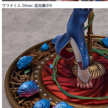
ヴラドくん DXver. 追加展示9