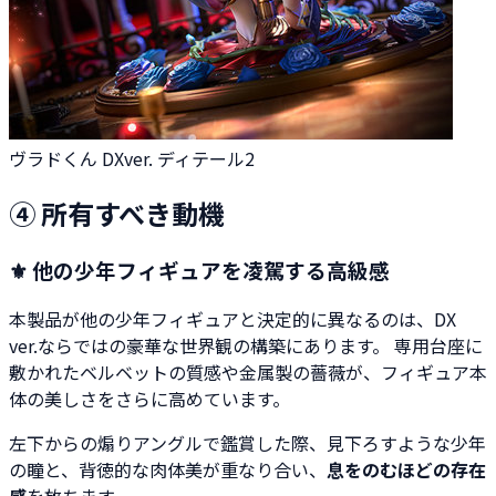
ヴラドくん DXver. ディテール2
④ 所有すべき動機
⚜ 他の少年フィギュアを凌駕する高級感
本製品が他の少年フィギュアと決定的に異なるのは、DX
ver.ならではの豪華な世界観の構築にあります。 専用台座に
敷かれたベルベットの質感や金属製の薔薇が、フィギュア本
体の美しさをさらに高めています。
左下からの煽りアングルで鑑賞した際、見下ろすような少年
の瞳と、背徳的な肉体美が重なり合い、
息をのむほどの存在
感
を放ちます。