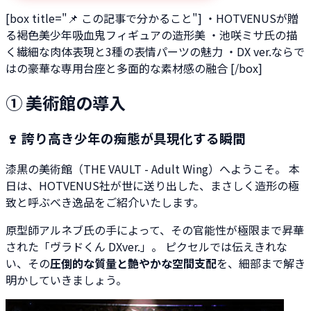
[box title="📌 この記事で分かること"] ・HOTVENUSが贈
る褐色美少年吸血鬼フィギュアの造形美 ・池咲ミサ氏の描
く繊細な肉体表現と3種の表情パーツの魅力 ・DX ver.ならで
はの豪華な専用台座と多面的な素材感の融合 [/box]
① 美術館の導入
🍷 誇り高き少年の痴態が具現化する瞬間
漆黒の美術館（THE VAULT - Adult Wing）へようこそ。 本
日は、HOTVENUS社が世に送り出した、まさしく造形の極
致と呼ぶべき逸品をご紹介いたします。
原型師アルネブ氏の手によって、その官能性が極限まで昇華
された「ヴラドくん DXver.」。 ピクセルでは伝えきれな
い、その
圧倒的な質量と艶やかな空間支配
を、細部まで解き
明かしていきましょう。