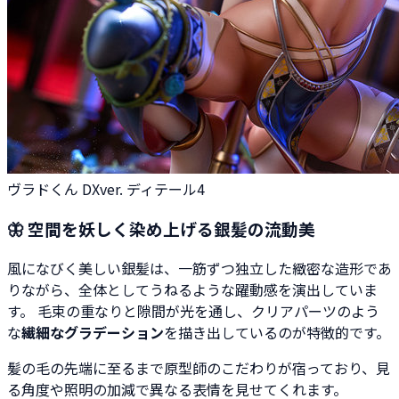
ヴラドくん DXver. ディテール4
🦋 空間を妖しく染め上げる銀髪の流動美
風になびく美しい銀髪は、一筋ずつ独立した緻密な造形であ
りながら、全体としてうねるような躍動感を演出していま
す。 毛束の重なりと隙間が光を通し、クリアパーツのよう
な
繊細なグラデーション
を描き出しているのが特徴的です。
髪の毛の先端に至るまで原型師のこだわりが宿っており、見
る角度や照明の加減で異なる表情を見せてくれます。