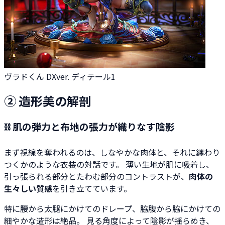
ヴラドくん DXver. ディテール1
② 造形美の解剖
⛓ 肌の弾力と布地の張力が織りなす陰影
まず視線を奪われるのは、しなやかな肉体と、それに纏わり
つくかのような衣装の対話です。 薄い生地が肌に吸着し、
引っ張られる部分とたわむ部分のコントラストが、
肉体の
生々しい質感
を引き立てています。
特に腰から太腿にかけてのドレープ、脇腹から脇にかけての
細やかな造形は絶品。 見る角度によって陰影が揺らめき、