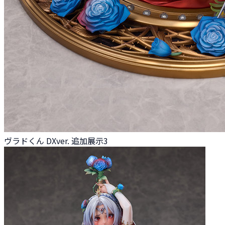
ヴラドくん DXver. 追加展示3