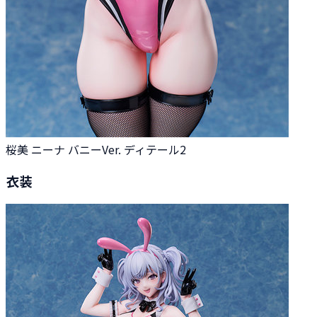
桜美 ニーナ バニーVer. ディテール2
衣装