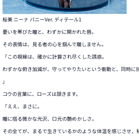
桜美 ニーナ バニーVer. ディテール1
憂いを帯びた瞳と、わずかに開かれた唇。
その表情は、見る者の心を掴んで離しません。
「この視線は、確かに計算され尽くした誘惑。
わずかな俯き加減が、守ってやりたいという衝動と、同時に
」
コウの言葉に、ローズは頷きます。
「ええ、まさに。
瞳に宿る微かな光沢、口元の艶めかしさ。
その全てが、まるで生きているかのような体温を感じさせ、