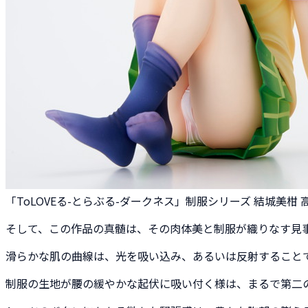
「ToLOVEる-とらぶる-ダークネス」制服シリーズ 結城美柑 高校
そして、この作品の真髄は、その肉体美と制服が織りなす見
滑らかな肌の曲線は、光を吸い込み、あるいは反射すること
制服の生地が腰の緩やかな起伏に吸い付く様は、まるで第二